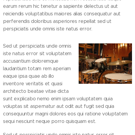
earum rerum hic tenetur a sapiente delectus ut aut
reiciendis voluptatibus maiores alias consequatur aut
perferendis doloribus asperiores repellat sed ut
perspiciatis unde omnis iste natus error.
Sed ut perspiciatis unde omnis
iste natus error sit voluptatem
accusantium doloremque
laudantium totam rem aperiam
eaque ipsa quae ab illo
inventore veritatis et quasi
architecto beatae vitae dicta
sunt explicabo nemo enim ipsam voluptatem quia
voluptas sit aspernatur aut odit aut fugit sed quia
consequuntur magni dolores eos qui ratione voluptatem
sequi nesciunt neque porro quisquam est.
Sed ut perspiciatis unde omnis iste natus error sit